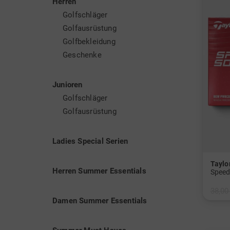
Herren
TaylorM
Golfschläger
Driver 
Golfausrüstung
Distanz
Golfbekleidung
Erfindu
Geschenke
Taylor
Technol
Junioren
beispie
Golfschläger
Schläge
Golfausrüstung
zählen 
beförde
Ladies Special Serien
Neben d
handelt
Tayl
Herren Summer Essentials
Preferr
Niveau 
38,00
Damen Summer Essentials
in: 12