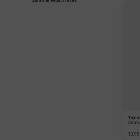
Summer Must Haves
Tayl
13,95