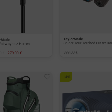
TaylorMade
orMade
Fairwayholz Herren
399,00 €
0 €
279,00 €
in: 33 Inch
und mehr
t, Stiff
-14%