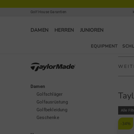
Golf House Garantien
DAMEN
HERREN
JUNIOREN
EQUIPMENT
SCH
WEIT
Damen
Taylo
Tay
Golfschläger
TaylorM
Golfausrüstung
wurde u
Golfbekleidung
Alle Fil
Golfsch
Geschenke
-34%
Regens