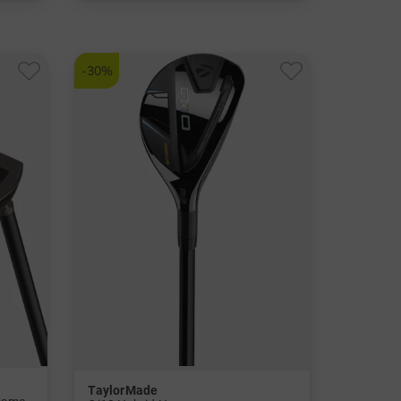
in: S M ML L XL
-30%
TaylorMade