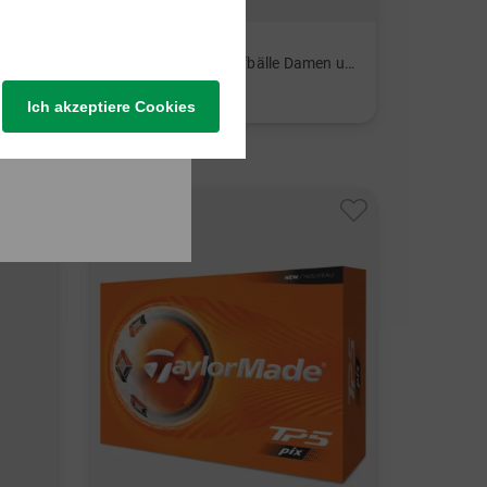
TaylorMade
Distance+ Multi Golfbälle Damen und Herren
33,95 €
19,95 €
Ich akzeptiere Cookies
in: 12er Pack
-14%