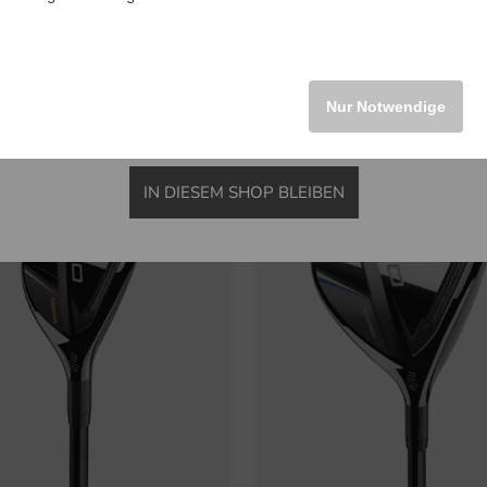
INTERNATIONAL
TaylorMade
orMade
Kalea Gold Hybrid Damen
Driver Herren
269,00 €
0 €
449,00 €
Nur Notwendige
in: 4 5 6
.0 Grad
und mehr
it, Lite
IN DIESEM SHOP BLEIBEN
-26%