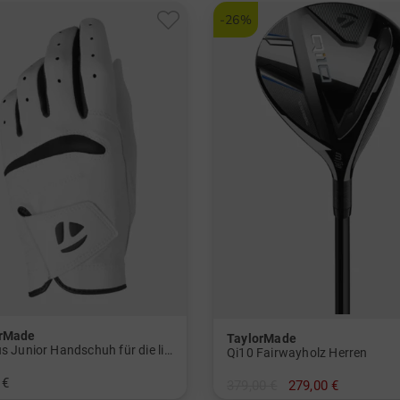
und mehr
Graphit, Regular
-26%
orMade
TaylorMade
Stratus Junior Handschuh für die linke Hand Jungen und Mädchen
Qi10 Fairwayholz Herren
 €
379,00 €
279,00 €