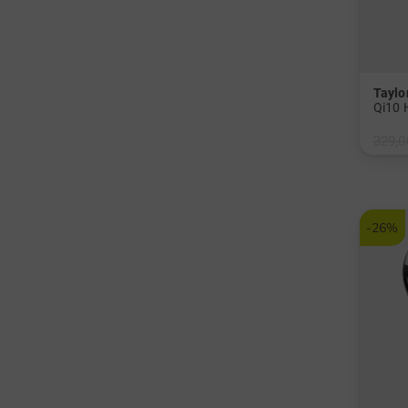
Tayl
Qi10 
329,0
in: 3
Graphi
-26%