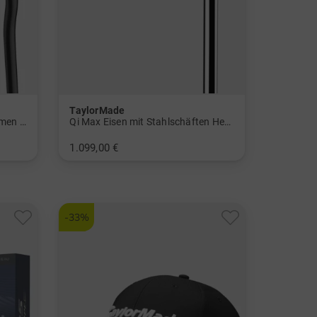
TaylorMade
Spider Tour Torched Putter Damen und Herren
Qi Max Eisen mit Stahlschäften Herren
1.099,00 €
in: 5-PW
-33%