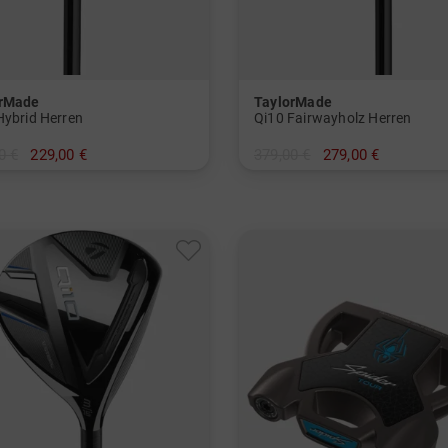
orMade
TaylorMade
Hybrid Herren
Qi10 Fairwayholz Herren
0 €
229,00 €
379,00 €
279,00 €
in: 5
und mehr
und mehr
t, Stiff
Graphit, Lite