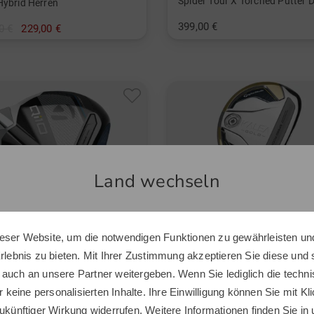
Hybrid Herren
399,00 €
0 €
229,00 €
in: 34 Inch
 5
und mehr
it, Regular
Land wechseln
eser Website, um die notwendigen Funktionen zu gewährleisten und
Sie scheinen sich in einem anderen Land zu befinden.
Erlebnis zu bieten. Mit Ihrer Zustimmung akzeptieren Sie diese und
Möchten Sie den Golf House Shop wechseln?
 auch an unsere Partner weitergeben. Wenn Sie lediglich die tech
r keine personalisierten Inhalte. Ihre Einwilligung können Sie mit Kl
ukünftiger Wirkung widerrufen. Weitere Informationen finden Sie in