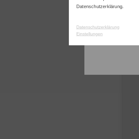
Datenschutzerklärung
.
Tayl
Qi10 
Datenschutzerklärung
649,0
Einstellungen
in: 12
Graph
-30%