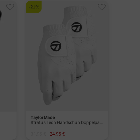
-21%
TaylorMade
Stratus Tech Handschuh Doppelpack für die linke Hand Herren
31,95 €
24,95 €