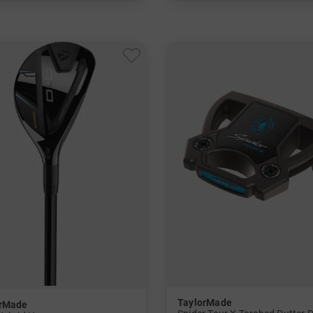
M L
in: 3 5
und mehr
Graphit, Regular
TaylorMade
orMade