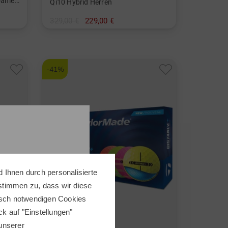
Spider Tour X Torched Putter Damen und Herren
Qi10 Hybrid Herren
329,00 €
229,00 €
in: 4 5
und mehr
Graphit, Lite
-41%
 Ihnen durch personalisierte
 stimmen zu, dass wir diese
nisch notwendigen Cookies
ick auf "Einstellungen"
 unserer