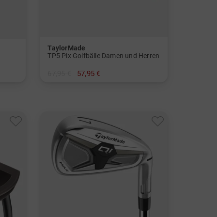
TaylorMade
TP5 Pix Golfbälle Damen und Herren
67,95 €
57,95 €
in: 12er Pack