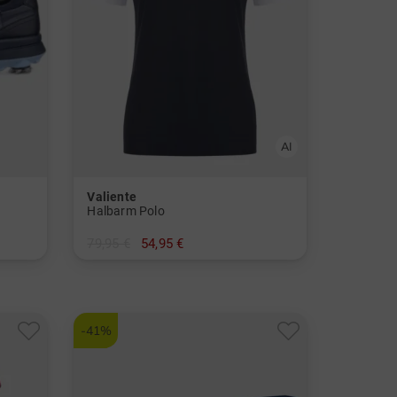
Valiente
Halbarm Polo
79,95 €
54,95 €
in: 38 44
-41%