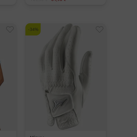
in: XS S M L XL
-34%