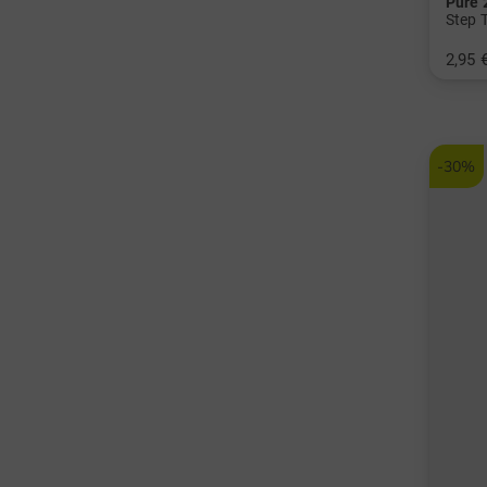
Pure 
Step 
2,95 
in: 53
-30%