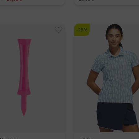
er Pack
in: Einheitsgröße
-28%