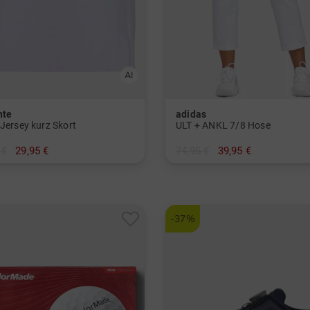
nte
adidas
 Jersey kurz Skort
ULT + ANKL 7/8 Hose
 €
29,95 €
74,95 €
39,95 €
 36 38 40 42 44
in: XS S M L XL
-37%