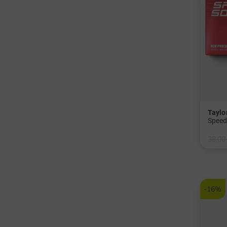
Tayl
38,00
in: 12
-16%