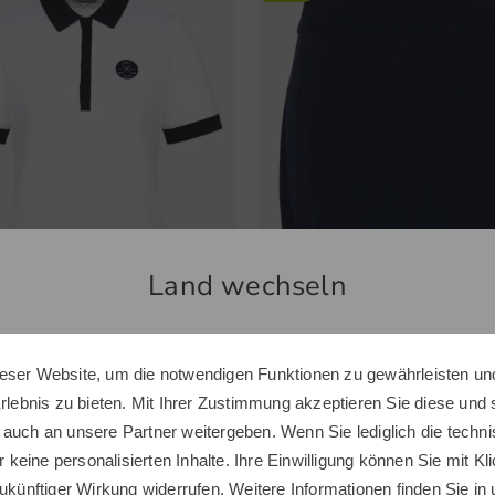
Land wechseln
nte
Valiente
eser Website, um die notwendigen Funktionen zu gewährleisten und
Sie scheinen sich in einem anderen Land zu befinden.
rm Polo
Basic Jersey kurz Skort
Erlebnis zu bieten. Mit Ihrer Zustimmung akzeptieren Sie diese und
Möchten Sie den Golf House Shop wechseln?
 €
54,95 €
59,95 €
29,95 €
 auch an unsere Partner weitergeben. Wenn Sie lediglich die tech
r keine personalisierten Inhalte. Ihre Einwilligung können Sie mit Kl
in: 34 36 38 40 42 44
ukünftiger Wirkung widerrufen. Weitere Informationen finden Sie in