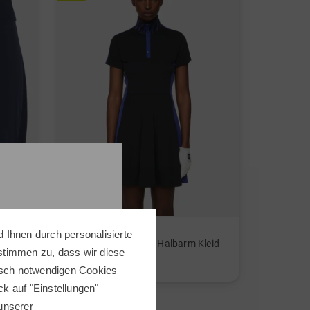
J.Lindeberg
 Ihnen durch personalisierte
Piper Golf Dress GH Halbarm Kleid
 stimmen zu, dass wir diese
129,95 €
64,95 €
nisch notwendigen Cookies
ick auf "Einstellungen"
in: S L XL
 unserer