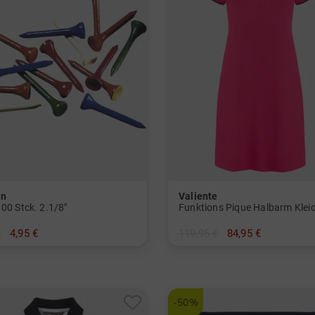
on
Valiente
00 Stck. 2.1/8"
Funktions Pique Halbarm Klei
€
4,95 €
119,95 €
84,95 €
 mm
in: 40 42 44 46
-50%