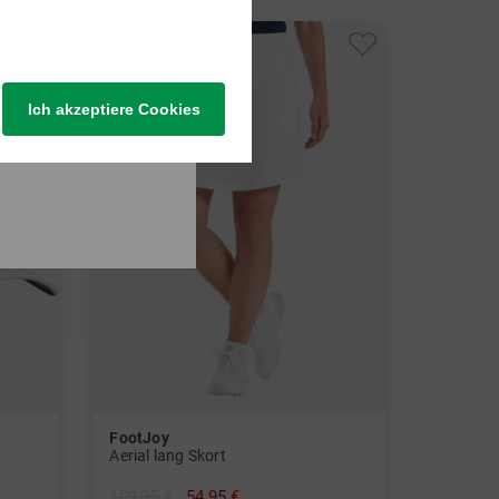
-50%
Ich akzeptiere Cookies
FootJoy
Aerial lang Skort
109,95 €
54,95 €