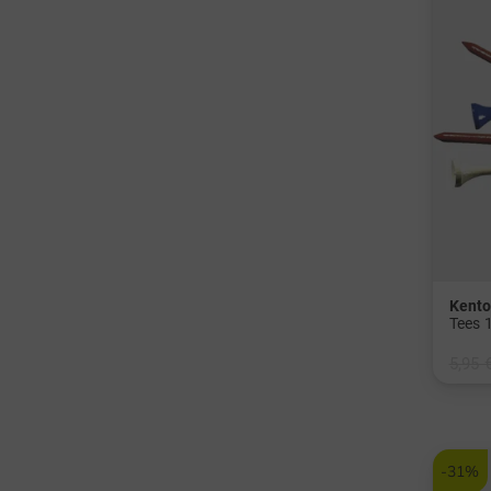
Kent
Tees 1
5,95 
in: 54
-31%