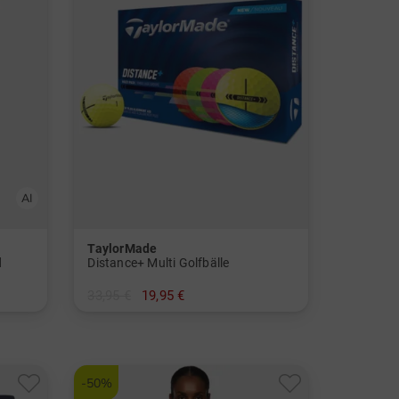
TaylorMade
d
Distance+ Multi Golfbälle
33,95 €
19,95 €
in: 12er Pack
-50%