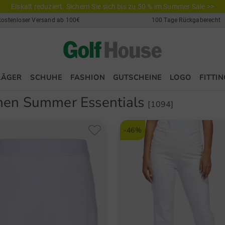
Eiskalt reduziert. Sichern Sie sich bis zu 50 % im Summer Sale >>
kostenloser Versand ab 100€
100 Tage Rückgaberecht
LÄGER
SCHUHE
FASHION
GUTSCHEINE
LOGO
FITTIN
en Summer Essentials
[1094]
-46%