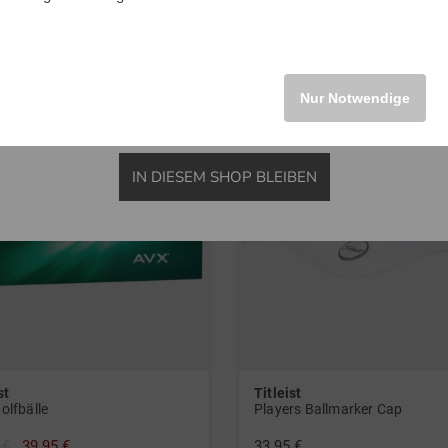
INTERNATIONAL
Nur Notwendige
IN DIESEM SHOP BLEIBEN
st
Titleist
olfbälle
Players Ballmarker Cap
 €
39,95 €
33,95 €