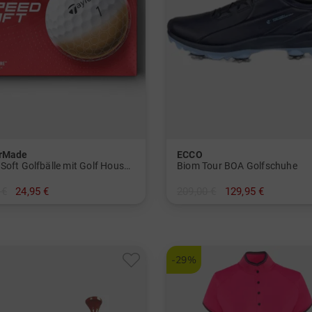
orMade
ECCO
SpeedSoft Golfbälle mit Golf House Logo (3 für 2-Aktion! Code: SSV)
Biom Tour BOA Golfschuhe
 €
24,95 €
209,00 €
129,95 €
er Pack
in: 37
-29%