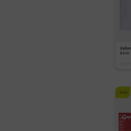
Valie
Basic
59,95
in: 34
-34%