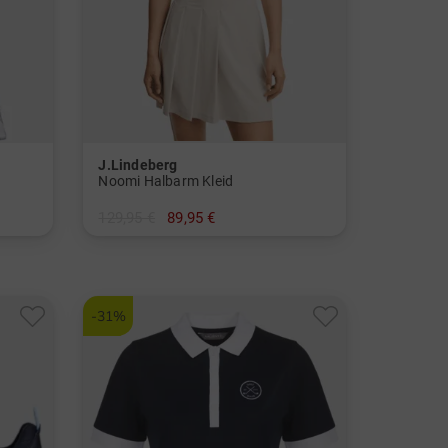
J.Lindeberg
Noomi Halbarm Kleid
129,95 €
89,95 €
in: S L XL
-31%