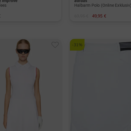
2 Improve
adidas
Tees
Halbarm Polo (Online Exklusiv
€
69,95 €
49,95 €
 mm
in: XS S M L XL XXL
-31%